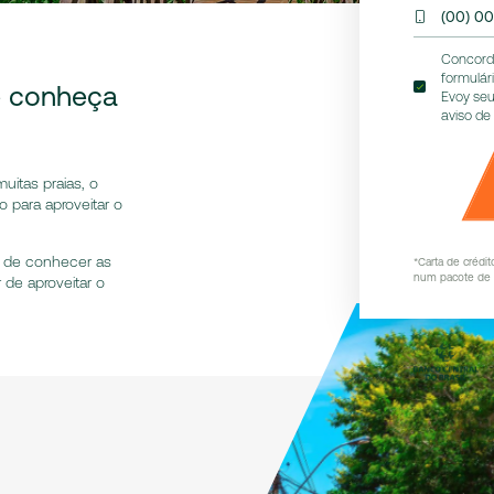
(00) 0
Concord
formulár
e conheça
Evoy seu
aviso de
uitas praias, o
 para aproveitar o
r de conhecer as
*Carta de crédi
num pacote de v
 de aproveitar o