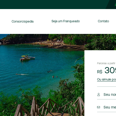
Seja um Franqueado
Contato
Consorciopedia
S
Parcelas a partir
30
R$
Ou simule po
Seu no
Seu me