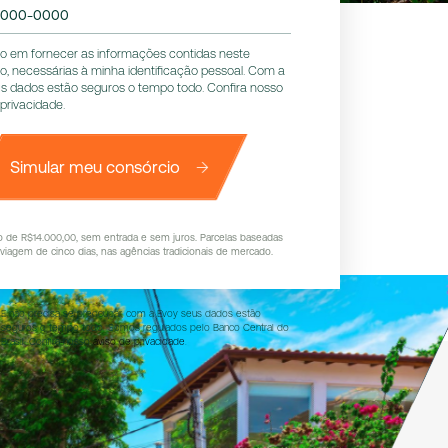
0000-0000
o em fornecer as informações contidas neste
io, necessárias à minha identificação pessoal. Com a
s dados estão seguros o tempo todo. Confira nosso
 privacidade
.
Simular meu consórcio
to de R$14.000,00, sem entrada e sem juros. Parcelas baseadas
iagem de cinco dias, nas agências tradicionais de mercado.
E não precisa se preocupar, com a Evoy seus dados estão
seguros o tempo todo. Somos regulados pelo Banco Central do
Brasil. Confira nosso
aviso de privacidade
.