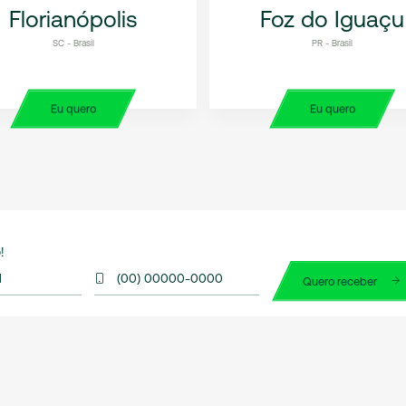
Florianópolis
Foz do Iguaçu
SC - Brasil
PR - Brasil
Eu quero
Eu quero
!
l
(00) 00000-0000
Quero receber