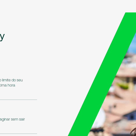
y
 limite do seu
tima hora
aginar sem sair