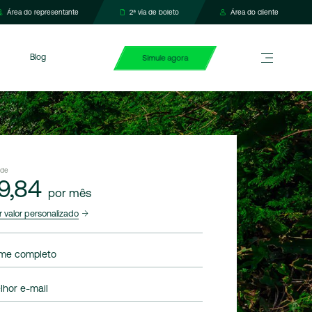
Área do representante
2ª via de boleto
Área do cliente
Blog
Simule agora
 de
9,84
por mês
r valor personalizado
me completo
lhor e-mail