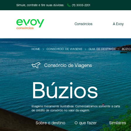
Simule, contrate e tire suas dúvidas:
(11) 3003-2201
Consórcios
A Evoy
HOME
CONSÓRCIO DE VIAGENS
GUIA DE DESTINOS
BÚZIO
Consórcio de Viagens
Búzios
Imagens meramente ilustrativas. Comercializamos somente a carta
de crédito de consórcio no valor da viagem.
Sobre
o destino
O que fazer
Similares