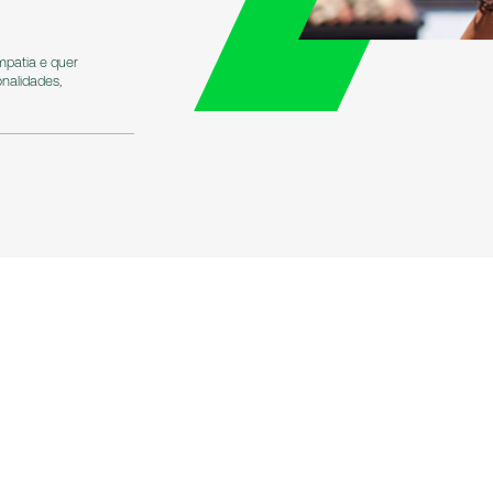
mpatia e quer
onalidades,