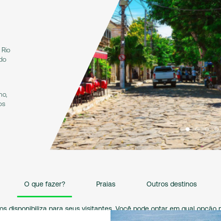
 Rio
do
no,
os
O que fazer?
Praias
Outros destinos
isponibiliza para seus visitantes. Você pode optar em qual opção mais te
 escuna, lancha, voos de asa delta e parapente, passeios de helicópte